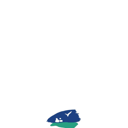
Lo
adi
n