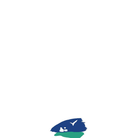
Lo
adi
n