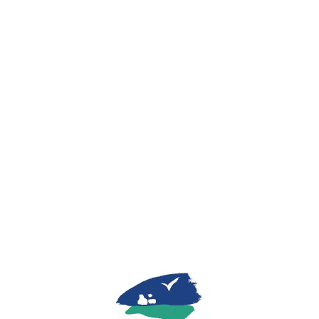
Lo
adi
n