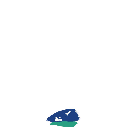
Lo
adi
n