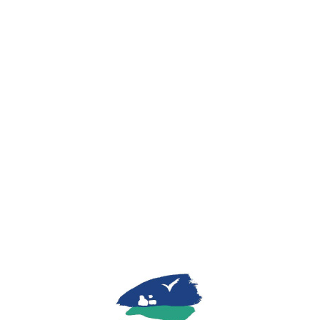
Lo
adi
n