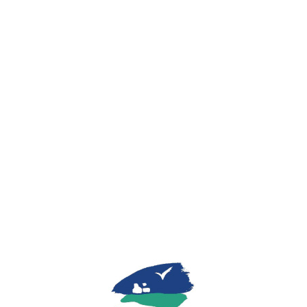
Lo
adi
n