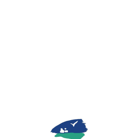
Lo
adi
n