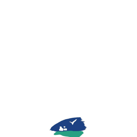
Lo
adi
n