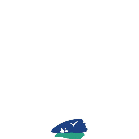
Lo
adi
n