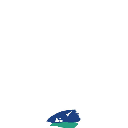
Lo
adi
n