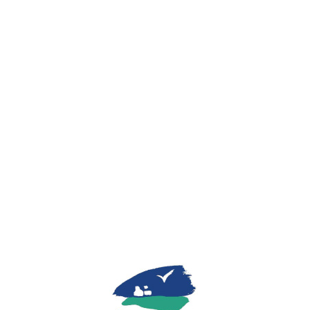
Lo
adi
n